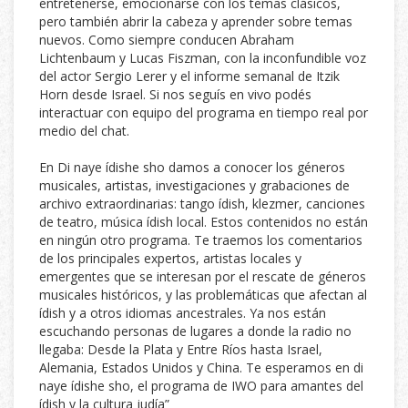
entretenerse, emocionarse con los temas clásicos,
pero también abrir la cabeza y aprender sobre temas
nuevos. Como siempre conducen Abraham
Lichtenbaum y Lucas Fiszman, con la inconfundible voz
del actor Sergio Lerer y el informe semanal de Itzik
Horn desde Israel. Si nos seguís en vivo podés
interactuar con equipo del programa en tiempo real por
medio del chat.
En Di naye ídishe sho damos a conocer los géneros
musicales, artistas, investigaciones y grabaciones de
archivo extraordinarias: tango ídish, klezmer, canciones
de teatro, música ídish local. Estos contenidos no están
en ningún otro programa. Te traemos los comentarios
de los principales expertos, artistas locales y
emergentes que se interesan por el rescate de géneros
musicales históricos, y las problemáticas que afectan al
ídish y a otros idiomas ancestrales. Ya nos están
escuchando personas de lugares a donde la radio no
llegaba: Desde la Plata y Entre Ríos hasta Israel,
Alemania, Estados Unidos y China. Te esperamos en di
naye ídishe sho, el programa de IWO para amantes del
ídish y la cultura judía”