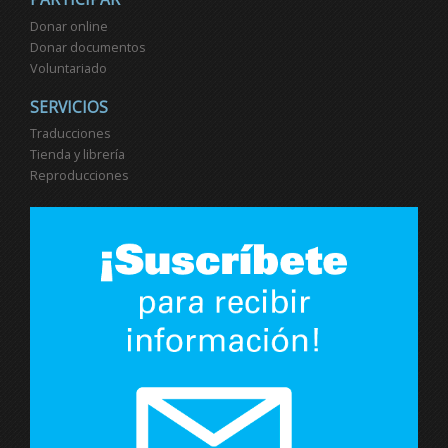
Donar online
Donar documentos
Voluntariado
SERVICIOS
Traducciones
Tienda y librería
Reproducciones