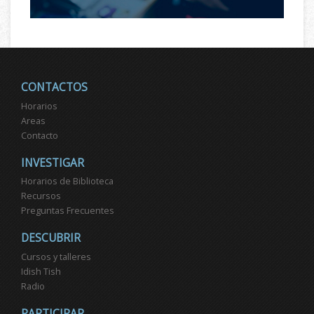
CONTACTOS
Horarios
Areas
Contacto
INVESTIGAR
Horarios de Biblioteca
Recursos
Preguntas Frecuentes
DESCUBRIR
Cursos y talleres
Idish Tish
Radio
PARTICIPAR