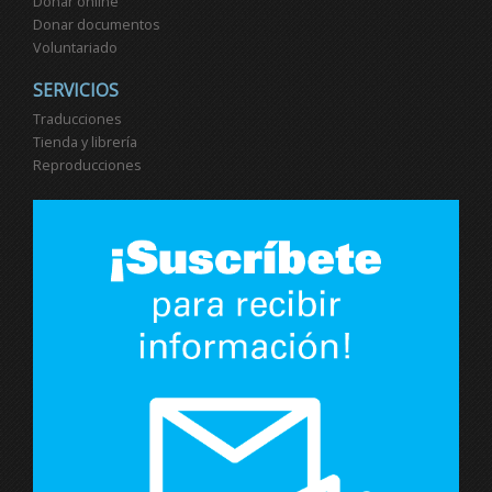
Donar online
Donar documentos
Voluntariado
SERVICIOS
Traducciones
Tienda y librería
Reproducciones