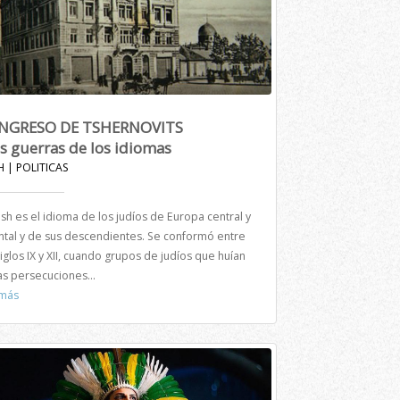
NGRESO DE TSHERNOVITS
as guerras de los idiomas
H | POLITICAS
dish es el idioma de los judíos de Europa central y
ntal y de sus descendientes. Se conformó entre
siglos IX y XII, cuando grupos de judíos que huían
as persecuciones...
 más