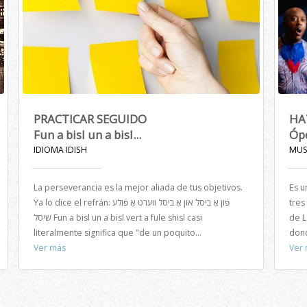
PRACTICAR SEGUIDO
HA
Fun a bisl un a bisl...
Ópe
IDIOMA IDISH
MUS
La perseverancia es la mejor aliada de tus objetivos.
Es u
Ya lo dice el refrán: פֿון אַ ביסל און אַ ביסל ווערט אַ פֿולע
tres
שיסל Fun a bisl un a bisl vert a fule shisl casi
de L
literalmente significa que "de un poquito...
dond
Ver más
Ver